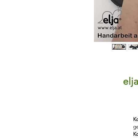
elj
Ko
ge
Ko