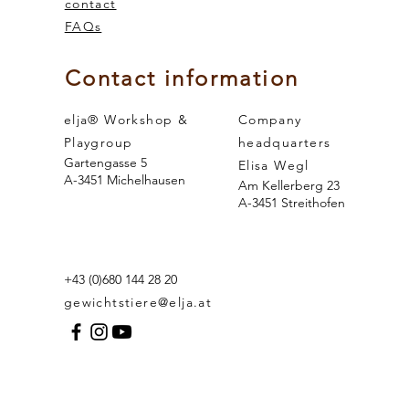
r
contact
FAQs
 and the
sense of smell
te
n.
Contact information
elja® Workshop &
Company
Playgroup
headquarters
Gartengasse 5
Elisa Wegl
A-3451 Michelhausen
Am Kellerberg 23
A-3451 Streithofen
es
+43 (0)680 144 28 20
gewichtstiere@elja.at