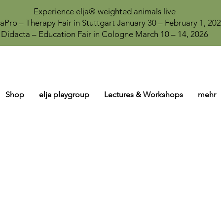
Experience elja® weighted animals live
aPro – Therapy Fair in Stuttgart January 30 – February 1, 20
Didacta – Education Fair in Cologne March 10 – 14, 2026
Shop
elja playgroup
Lectures & Workshops
mehr