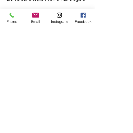
Phone
Email
Instagram
Facebook
elja®
Online-Shop
Gewichtstiere
Kundenfeedback