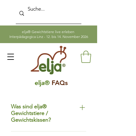
elja® Gewichtstiere live erleben
Interpädagogica Linz - 12. bis 14. November 2026
elja®
FAQs
Was sind elja®
Gewichtstiere /
Gewichtskissen?
elja® Gewichtstiere sind weit mehr