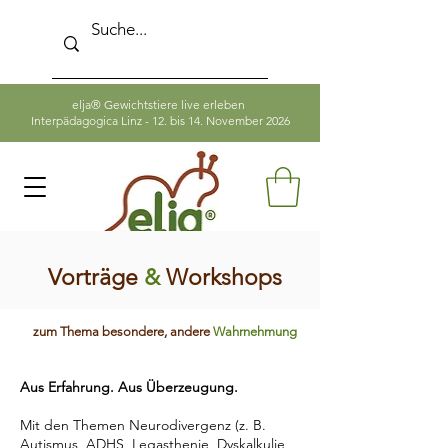
elja® Gewichtstiere live erleben
Interpädagogica Linz - 12. bis 14. November 2026
Vorträge
&
Workshops
zum Thema besondere, andere
Wahrnehmung
Aus Erfahrung. Aus Überzeugung.
Mit den Themen Neurodivergenz (z. B.
Autismus, ADHS, Legasthenie, Dyskalkulie