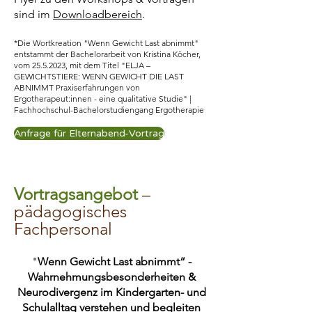
sind im
Downloadbereich
.
*Die Wortkreation "Wenn Gewicht Last abnimmt"
entstammt der Bachelorarbeit von Kristina Köcher,
vom
25.5.2023
, mit dem Titel "ELJA –
GEWICHTSTIERE: WENN GEWICHT DIE LAST
ABNIMMT Praxiserfahrungen von
Ergotherapeut:innen - eine qualitative Studie" |
Fachhochschul-Bachelorstudiengang Ergotherapie
Anfrage für Elternabend-Vortrag
Vortragsangebot
–
pädagogisches
Fachpersonal
"
Wenn Gewicht Last abnimmt“ -
Wahrnehmungsbesonderheiten &
Neurodivergenz im Kindergarten- und
Schulalltag verstehen und begleiten