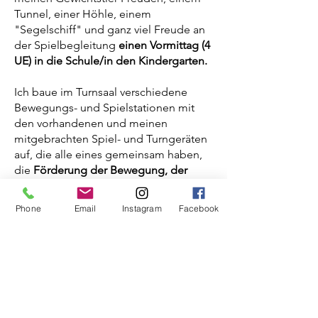
Tunnel, einer Höhle, einem
"Segelschiff" und ganz viel Freude an
der Spielbegleitung
einen Vormittag (4
UE) in die Schule/in den Kindergarten.
Ich baue im Turnsaal verschiedene
Bewegungs- und Spielstationen mit
den vorhandenen und meinen
mitgebrachten Spiel- und Turngeräten
auf, die alle eines gemeinsam haben,
die
Förderung der Bewegung, der
Körperwahrnehmung
und
der
sensorischen Integration.
Phone
Email
Instagram
Facebook
Ein paar Beispiele:
Wackel- und Wettererlebnisse am
Segelschiff
Schiefe Ebene
Rollbrett-Zug-Spiel
Ab durch den Tunnel