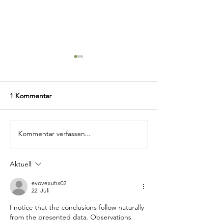
1 Kommentar
Kommentar verfassen...
Unser Urlaubsbericht mit
„Verified Social
Gewichtstier - Schildkröte
Enterprise“ - La
Feodor
Verleihung in de
Aktuell
evovexufix02
22. Juli
I notice that the conclusions follow naturally 
from the presented data. Observations 