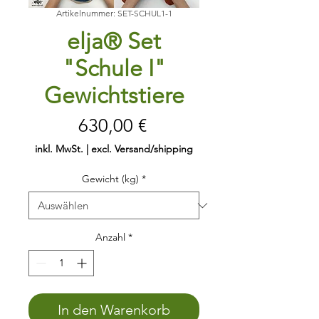
Artikelnummer: SET-SCHUL1-1
elja® Set
"Schule I"
Gewichtstiere
Preis
630,00 €
inkl. MwSt.
|
excl. Versand/shipping
Gewicht (kg)
*
Anzahl
*
In den Warenkorb