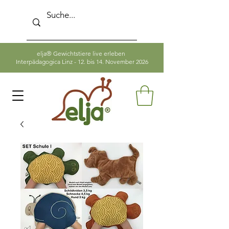
elja® Gewichtstiere live erleben
Interpädagogica Linz - 12. bis 14. November 2026