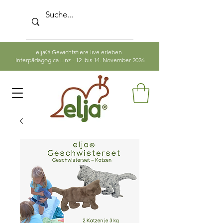
elja® Gewichtstiere live erleben
Interpädagogica Linz - 12. bis 14. November 2026