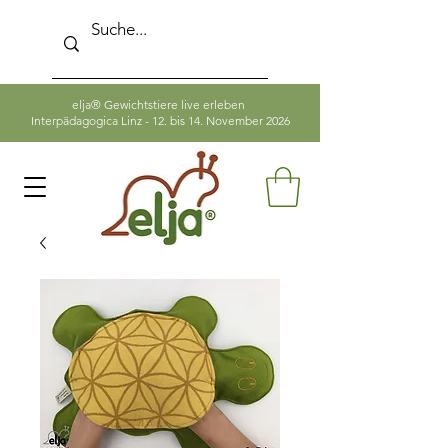
elja® Gewichtstiere live erleben
Interpädagogica Linz - 12. bis 14. November 2026