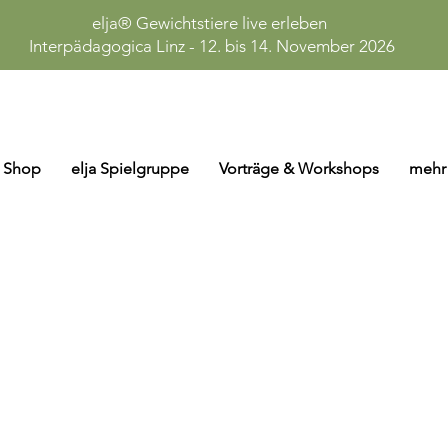
elja® Gewichtstiere live erleben
Interpädagogica Linz - 12. bis 14. November 2026
Shop
elja Spielgruppe
Vorträge & Workshops
mehr