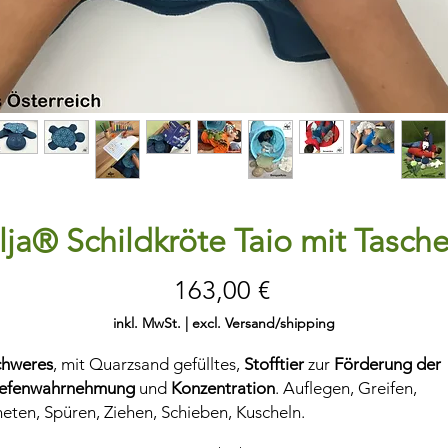
lja® Schildkröte Taio mit Tasch
Preis
163,00 €
inkl. MwSt.
|
excl. Versand/shipping
chweres
, mit Quarzsand gefülltes,
Stofftier
zur
Förderung der
iefenwahrnehmung
und
Konzentration
. Auflegen, Greifen,
eten, Spüren, Ziehen, Schieben, Kuscheln.