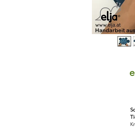
e
S
T
Kn