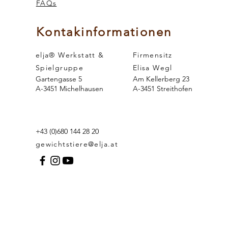
FAQs
rsinn
er
Kontakinformationen
elja® Werkstatt &
Firmensitz
Spielgruppe
Elisa Wegl
Gartengasse 5
Am Kellerberg 23
A-3451 Michelhausen
A-3451 Streithofen
+43 (0)680 144 28 20
gewichtstiere@elja.at