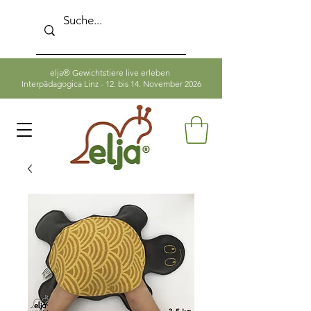
elja® Gewichtstiere live erleben
Interpädagogica Linz - 12. bis 14. November 2026