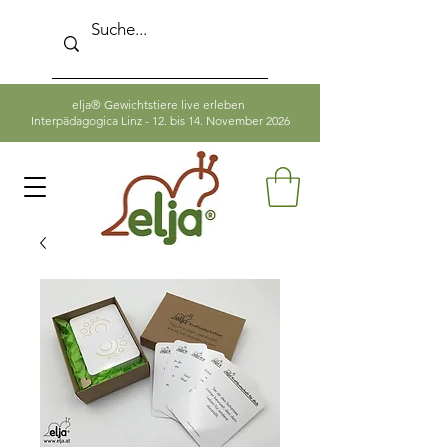
elja® Gewichtstiere live erleben
Interpädagogica Linz - 12. bis 14. November 2026