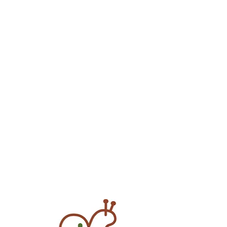
seelischer Ebene zu begleiten.
Das JA im Namen elja® steht
für „Sag JA zu dem, wer du bist,
wie du bist und was du bist.“
Diese Botschaft ist meinem
autistischen Sohn gewidmet, für
den ich die Gewichtstiere
entwickelt habe.
Das Symbol auf der Rückseite ist
im Winter 2023 in einem
mehrmonatigen Kreativprozess
auf magische Art und Weise
entstanden und beinhaltet alle
Farben, Frequenzen,
Schwingungen und Klänge. Das
S steht für Segen und vereint
Himmel und Erde, in dessen