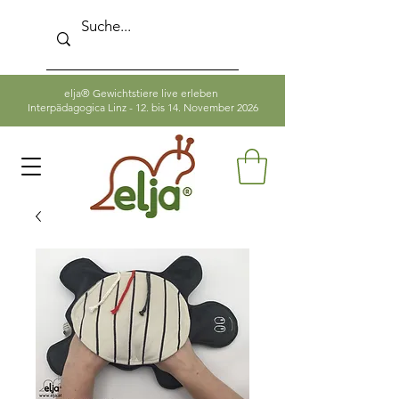
elja® Gewichtstiere live erleben
Interpädagogica Linz - 12. bis 14. November 2026