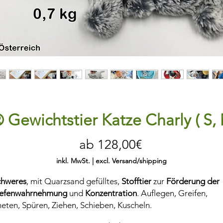
 Gewichtstier Katze Charly ( S, 
Sale-
ab
128,00€
Preis
inkl. MwSt.
|
excl. Versand/shipping
chweres
, mit Quarzsand gefülltes,
Stofftier
zur
Förderung der
iefenwahrnehmung
und
Konzentration
. Auflegen, Greifen,
eten, Spüren, Ziehen, Schieben, Kuscheln.