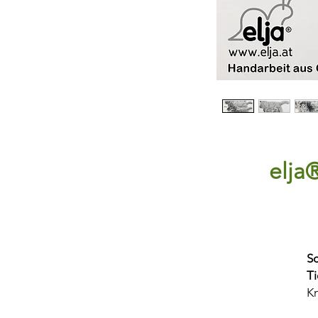
elja®
S
T
Kn