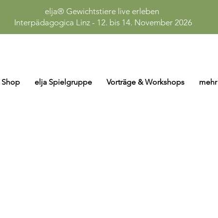
elja® Gewichtstiere live erleben
Interpädagogica Linz - 12. bis 14. November 2026
Shop
elja Spielgruppe
Vorträge & Workshops
mehr