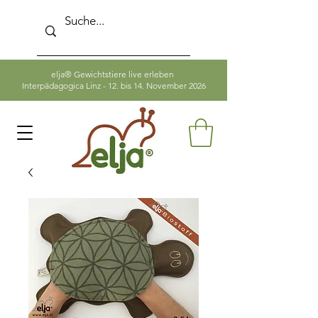
elja® Gewichtstiere live erleben
Interpädagogica Linz - 12. bis 14. November 2026