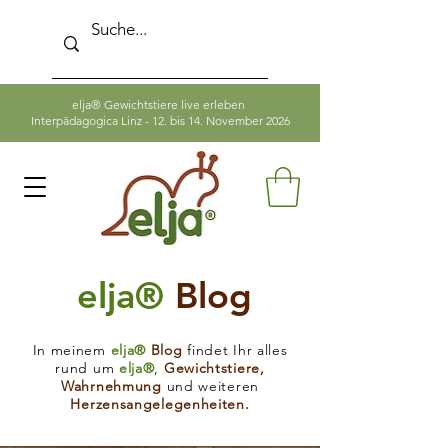
elja® Gewichtstiere live erleben
Interpädagogica Linz - 12. bis 14. November 2026
elja®
Blog
In meinem
elja®
Blog
findet Ihr alles
rund um
elja®
,
Gewichtstiere,
Wahrnehmung
und weiteren
Herzensangelegenheiten.