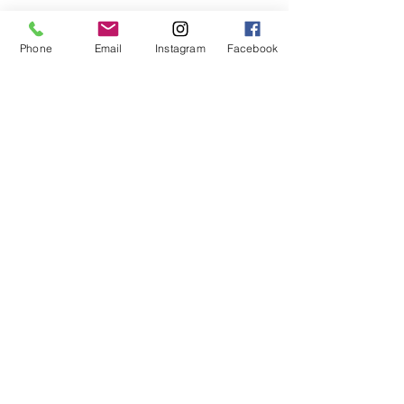
Phone
Email
Instagram
Facebook
Schildkröte Feodor beim Sonnen in Kreta
Beim Rückflug saßen wir in der 
vorletzten Reihe. Das ist für Menschen 
mit Wahrnehmungsstörungen wohl 
nicht die beste Wahl. Die Folge war 
Übelkeit kurz nach dem Start.
Was ihm half?
Ich legte ihm die 
Schildkröte Feodor
auf den Schoß und bereits nach 3 
Minuten ging es ihm wieder gut. 