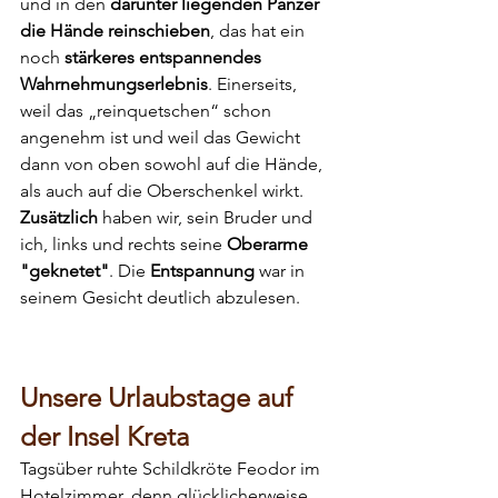
und in den 
darunter liegenden Panzer 
die Hände reinschieben
, das hat ein 
noch 
stärkeres entspannendes 
Wahrnehmungserlebnis
. Einerseits, 
weil das „reinquetschen“ schon 
angenehm ist und weil das Gewicht 
dann von oben sowohl auf die Hände, 
als auch auf die Oberschenkel wirkt. 
Zusätzlich
 haben wir, sein Bruder und 
ich, links und rechts seine 
Oberarme 
"geknetet"
. Die 
Entspannung 
war in 
seinem Gesicht deutlich abzulesen.
Unsere Urlaubstage auf 
der Insel Kreta
Tagsüber ruhte Schildkröte Feodor im 
Hotelzimmer, denn glücklicherweise 